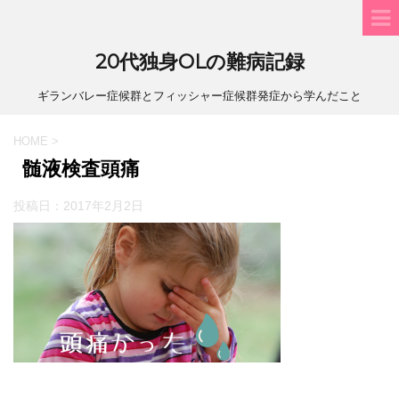
20代独身OLの難病記録
ギランバレー症候群とフィッシャー症候群発症から学んだこと
HOME
>
髄液検査頭痛
投稿日：
2017年2月2日